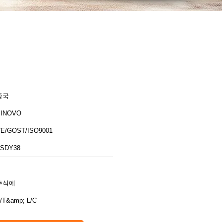
중국
SINOVO
E/GOST/ISO9001
TSDY38
주식에
/T&amp; L/C