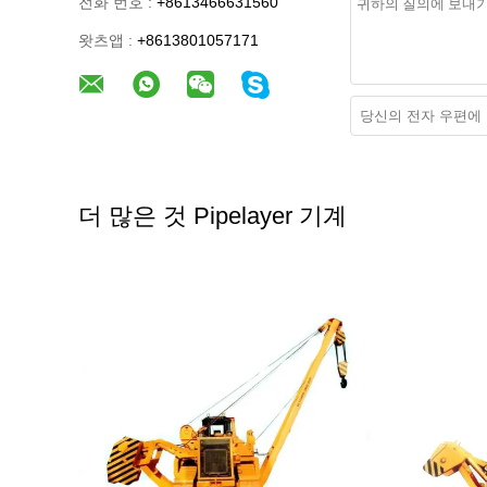
전화 번호 :
+8613466631560
왓츠앱 :
+8613801057171
더 많은 것 Pipelayer 기계