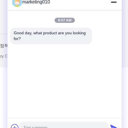
marketing010
8:57 AM
Send
Good day, what product are you looking 
for?
 정책
모바일 사이트
o.Ltd.. All Rights Reserved.