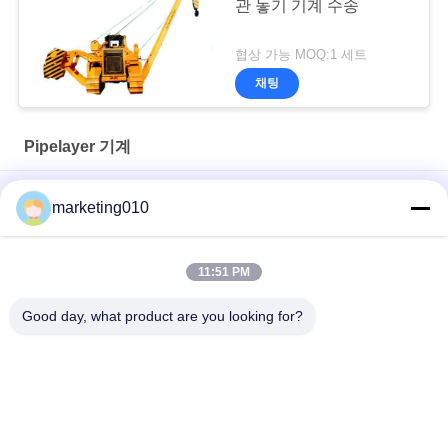
관 놓기 기계 수송
협상 가능 MOQ:1 세트
채팅
Pipelayer 기계
7.5 미터는 습지대 배관 부설 기계를 가라앉힙니다
marketing010
속도 10m/Pipelayer 최소한도 기계를 게양하는 1850rpm 건축
11:51 PM
기계 20 톤은 크롤러 Pipelayer/상승 관을 가진 각자 관 죔쇠를 분
해합니다
Good day, what product are you looking for?
모든
유압 더미 차단기
로터리 드릴링 유전