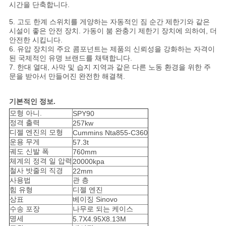
채
시간을 단축합니다.
팅
5. 고도 한계 스위치를 게양하는 자동적인 짐 순간 제한기와 같은
시설이 좋은 안전 장치. 가동이 붐 완충기 제한기 장치에 의하여, 더
하
안전한 시킵니다.
6. 유압 장치의 주요 콤포넌트는 제품의 신뢰성을 강화하는 자격이
된 국제적인 유명 브랜드를 채택합니다.
세
7. 한대 열대, 사막 및 습지 지역과 같은 다른 노동 환경을 위한 주
문을 받아서 만들어진 완전한 해결책.
요
기본적인 정보.
모형 아니.
SPY90
COMPANY
정격 출력
257kw
NEWS
디젤 엔진의 모형
Cummins Nta855-C360
운용 무게
57.3t
궤도 신발 폭
760mm
체계의 정격 일 압력
20000kpa
사
철사 밧줄의 직경
22mm
사용법
관 층
이
힘 유형
디젤 엔진
상표
베이징 Sinovo
트
수송 포장
나무로 되는 케이스
명세
5.7X4.95X8.13M