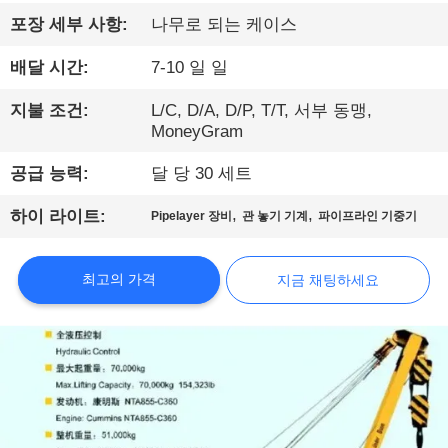
에
포장 세부 사항:
나무로 되는 케이스
대
배달 시간:
7-10 일 일
하
지불 조건:
L/C, D/A, D/P, T/T, 서부 동맹,
MoneyGram
여
공급 능력:
달 당 30 세트
공
,
,
하이 라이트:
Pipelayer 장비
관 놓기 기계
파이프라인 기중기
장
최고의 가격
지금 채팅하세요
여
행
품
질