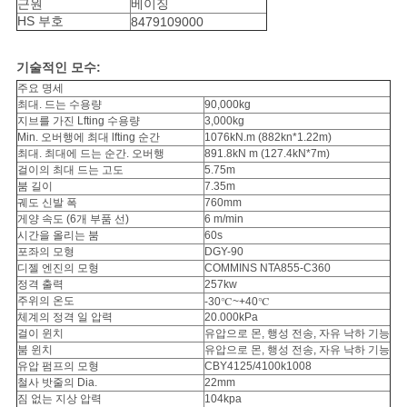
맵
근원
베이징
HS 부호
8479109000
개
기술적인 모수:
주요 명세
인
최대. 드는 수용량
90,000kg
지브를 가진 Lfting 수용량
3,000kg
정
Min. 오버행에 최대 lfting 순간
1076kN.m (882kn*1.22m)
최대. 최대에 드는 순간. 오버행
891.8kN m (127.4kN*7m)
보
걸이의 최대 드는 고도
5.75m
붐 길이
7.35m
궤도 신발 폭
760mm
보
게양 속도 (6개 부품 선)
6 m/min
시간을 올리는 붐
60s
호
포좌의 모형
DGY-90
디젤 엔진의 모형
COMMINS NTA855-C360
정
정격 출력
257kw
주위의 온도
-30℃~+40℃
책
체계의 정격 일 압력
20.000kPa
걸이 윈치
유압으로 몬, 행성 전송, 자유 낙하 기능
붐 윈치
유압으로 몬, 행성 전송, 자유 낙하 기능
유압 펌프의 모형
CBY4125/4100k1008
철사 밧줄의 Dia.
22mm
짐 없는 지상 압력
104kpa