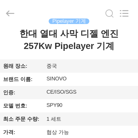
©
2010
-
2026
Beijing
Pipelayer 기계
Sinovo
International
&
한대 열대 사막 디젤 엔진
집
Sinovo
Heavy
Industry
257Kw Pipelayer 기계
Co.Ltd..
All
Rights
제
Reserved.
품
원래 장소:
중국
SINOVO
브랜드 이름:
VR
CE/ISO/SGS
인증:
쇼
SPY90
모델 번호:
우
최소 주문 수량:
1 세트
리
가격:
협상 가능