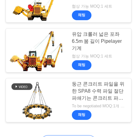
협상 가능 MOQ:1 세트
관
채팅
리
유압 크롤러 넓은 포좌
6.5m 붐 길이 Pipelayer
연
기계
락
협상 가능 MOQ:1 세트
채팅
주
세
둥근 콘크리트 파일을 위
요
한 SPA8 수력 파일 절단
파쇄기는 콘크리트 파일
머리를 깹니다
To be negotiated MOQ:1개 세트
지
채팅
금