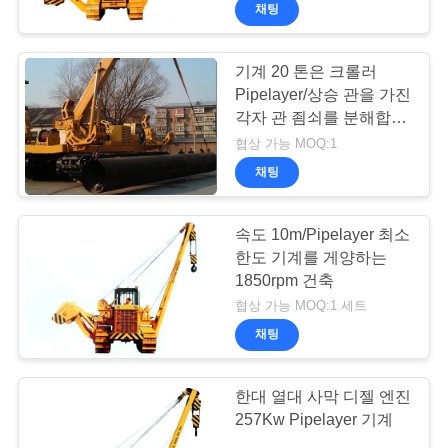
체.
채팅
에
Copyright
©
2010
대
-
2026
기계 20 톤은 크롤러
Beijing
Pipelayer/상승 관을 가진
Sinovo
하
International
각자 관 죔쇠를 분해합니
&
Sinovo
여
다
Heavy
협상 가능 MOQ:1
Industry
Co.Ltd..
채팅
All
Rights
Reserved.
공
속도 10m/Pipelayer 최소
장
한도 기계를 게양하는
1850rpm 건축
여
협상 가능 MOQ:1 세트
행
채팅
품
한대 열대 사막 디젤 엔진
257Kw Pipelayer 기계
질