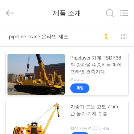
derlandse
ληνικά
日
제품 소개
本語
한국
العرب
हिन्दी
Türkçe
ndonesia
집
iếng Việt
pipeline crane 온라인 제조
ไทย
বাংলা
فارسی
Polski
제
Pipelayer 기계 TSDY38
품
의 강관을 수송하는 파이
중
프라인 건축기계
국
좋
MOQ:1
은
VR
품
채팅
질
쇼
유
압
더
기중기 드는 고도 7.5m
미
차
관 놓기 기계 수송
우
단
기
공
리
급
협상 가능 MOQ:1 세트
업