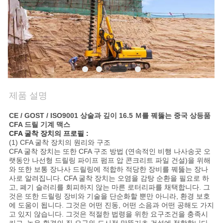
관
리
연
락
제품 설명
주
CE / GOST / ISO9001 상술과 깊이 16.5 Ｍ를 꿰뚫는 중국 상등품
CFA 드릴 기계 맥스
세
CFA 굴착 장치의 프로필 :
(1) CFA 굴착 장치의 원리와 구조
요
CFA 굴착 장치는 또한 CFA 구조 방법 (연속적인 비행 나사송곳 오
랫동안 나선형 드릴링 파이프 펌프 압 콘크리트 파일 건설)을 위해
와 또한 보통 장나사 드릴링에 적합하 적당한 장비를 꿰뚫는 장나
사로 알려집니다. CFA 굴착 장치는 오염을 감탕 순환을 필요로 하
지
고, 폐기 슬러리를 회피하지 않는 마른 로터리파를 채택합니다. 그
것은 또한 드릴링 장비와 기술을 단순화할 뿐만 아니라, 환경 보호
금
에 도움이 됩니다. 그것은 어떤 진동, 어떤 소음과 어떤 공해도 가지
고 있지 않습니다. 그것은 적절한 법령을 위한 요구조건을 충족시