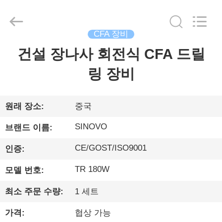
©
2010
-
2026
Beijing
CFA 장비
Sinovo
International
&
건설 장나사 회전식 CFA 드릴
집
Sinovo
Heavy
Industry
링 장비
Co.Ltd..
All
Rights
제
Reserved.
품
원래 장소:
중국
SINOVO
브랜드 이름:
VR
CE/GOST/ISO9001
인증:
쇼
TR 180W
모델 번호:
우
최소 주문 수량:
1 세트
리
가격:
협상 가능