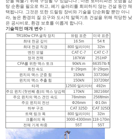
맵
준을 꿰뚫기 위해 구성될 수 있습니다 ; 마른 로터리파는 오염을 감
탕 순환을 필요로 하고, 폐기 슬러리를 회피하지 않는 건설 동안 채
택됩니다. 그것은 또한 드릴링 장비와 기술을 단순화할 뿐만 아니
라, 높은 환경의 질 요구와 도시적 말뚝기초 건설을 위해 적당한 낮
개
은 공사비로, 환경 보호를 이롭게 합니다.
기술적인 매개 변수 :
인
TR180w CFA 굴착 장치
유럽 표준
미국 표준
최대 천공 깊이
16.5m
54 ft
정
최대 천공 직경
800 밀리미터
32in
엔진 모델
CAT C-7
CAT C-7
보
정격 전력
187KW
251HP
CFA를 위한 맥스 토크
90kN.m
66357lb ft
회전 속도
8~29rpm
8~29rpm
보
윈치의 맥스 군중 힘
150kN
33720lbf
윈치의 맥스 추출 힘
150kN
33720lbf
호
타격
12500 밀리미터
492in
주요 윈치 (첫번째 층)의 맥스 당김력
170kN
38216lbf
정
주요 윈치의 맥스 견인 속도
78m/min
256ft/min
주요 윈치의 전선
Φ26mm
Φ1.0in
책
하부 구조
CAT 325D
CAT 325D
트랙 링크 폭
800 밀리미터
32in
크롤러의 폭
3000-4300mm
118-170in
전체 기계 하중
55T
55T