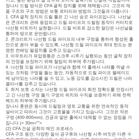
채
키고, 높은 환경의 질 요구와 도시적 말뚝기초 건설에 적합합니다.
장나사 드릴 방식은 CFA 굴착 장치를 위해 채택됩니다. 그것의 제
품 구조와 구조 방법은 보통 로터리파 방법의 그것들과 다릅니다 :
팅
1. CFA 굴착 장치의 드릴 툴은 긴 나선 송곳 파이프입니다. 나선날
은 콘크리트 관에 용접되고 드릴 파이프의 드릴링 동작이 커터치로
하
나선형 비트까지 실현됩니다. 드릴 비트로 감소한 절단은 나선날을
통하여 땅으로 운반됩니다.
세
2. 콘크리트가 나선형 드릴 파이프의 내부 구멍을 통하여 형성된 홀
안으로 쏟아 부을 수 있도록, 나선형 드릴 파이프의 최대 한도는 분
요
명한 컨베잉 팔꿈치를 갖추고 있습니다.
3. 아우트리거 유압원통은 스크루 시추가 실행되는 동안 굴착 장치
의 안정을 보장하기 위해 철탑의 하부에 추가됩니다.
4. 나선형 드릴 파이프가 나선날과 함께 더 홀에서 나라를 꺼낼 수
COMPANY
있는 것처럼 구멍을 뚫는 동안, 자동적으로 드릴 파이프 블레이드
에 남아있는 나라를 쓸 수 있고, 노동 강도를 감소시킨 드릴은 나라
NEWS
클리너를 갖추고 있습니다.
5. 최저 보호 소자는 나선형 드릴 파이프의 회전 정확도를 안정시키
고 긴 나선형 구멍 뚫기 구멍의 위치와 수직을 보증하기 위해 전력
사
헤드의 하부에 추가됩니다.
장나사 훈련은 동시에 드릴링과 영토 교통을 위한 연속적인 동작
설비이고 따라서 그것이 고효율을 가지고 있습니다. 그것은 작은
이
구멍 (400-800mm), 건공과 얕은 홀에서 대체할 수 없는 장점을 가
집니다 (< 30m="">
트
(2) CFA 건설 공학의 메인 프로세스
CFA 구조 동안, 다양한 절삭 공구류와 나선형 시추 버킷은 다른 수