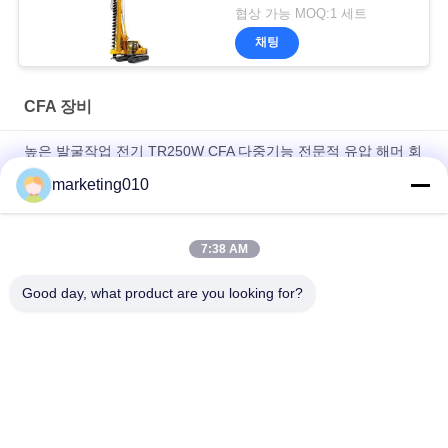
협상 가능 MOQ:1 세트
채팅
CFA 장비
높은 발굴작업 전기 TR250W CFA 다중기능 전문적 유압 해머 회
전식 시추기 파일드라이버
marketing010
첨단 긴 오거 파리 리그
7:38 AM
건설 작업 800 밀리미터 구멍 짓경 재단 수력 파일 광산 회전식
시추기
Good day, what product are you looking for?
모든
유압 더미 차단기
로터리 드릴링 유전