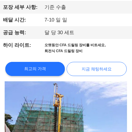
에
포장 세부 사항:
기준 수출
대
배달 시간:
7-10 일 일
하
공급 능력:
달 당 30 세트
여
,
하이 라이트:
오랫동안 CFA 드릴링 장비를 비트세요
회전식 CFA 드릴링 장비
공
최고의 가격
지금 채팅하세요
장
여
행
품
질