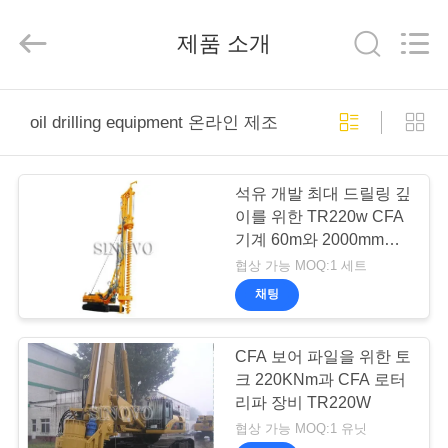
derlandse
ληνικά
日
제품 소개
本語
한국
العرب
हिन्दी
Türkçe
ndonesia
집
iếng Việt
oil drilling equipment 온라인 제조
ไทย
বাংলা
فارسی
Polski
제
석유 개발 최대 드릴링 깊
품
이를 위한 TR220w CFA
중
기계 60m와 2000mm
국
좋
Dia
협상 가능 MOQ:1 세트
은
VR
품
채팅
질
쇼
유
압
더
CFA 보어 파일을 위한 토
미
차
크 220KNm과 CFA 로터
우
단
기
리파 장비 TR220W
공
리
급
협상 가능 MOQ:1 유닛
업