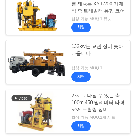
채
를 꿰뚫는 XYT-200 기계
적 축 트레일러 유형 코어
팅
협상 가능 MOQ:1 유닛
하
채팅
세
132kw는 교련 장비 솟아
요
나옵니다
협상 가능 MOQ:1
COMPANY
채팅
NEWS
가지고 다닐 수 있는 축
사
100m 450 밀리미터 타격
코어 드릴링 장비
이
협상 가능 MOQ:1개 세트
트
채팅