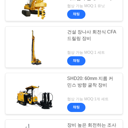
에 장착했습니다
협상 가능 MOQ:1 유닛
관
채팅
리
건설 장나사 회전식 CFA
드릴링 장비
연
락
협상 가능 MOQ:1 세트
채팅
주
세
SHD20: 60mm 지름 커
요
민스 방향 굴착 장비
협상 가능 MOQ:1개 세트
지
채팅
금
장비 높은 회전하는 조사