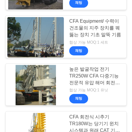
체.
채팅
에
Copyright
©
2010
대
-
2026
CFA Equipment/ 수력이
Beijing
건조물의 지주 장치를 꿰
Sinovo
하
International
뚫는 장치 기초 말뚝 기름
&
Sinovo
여
Heavy
협상 가능 MOQ:1 세트
Industry
Co.Ltd..
채팅
All
Rights
Reserved.
공
높은 발굴작업 전기
장
TR250W CFA 다중기능
전문적 유압 해머 회전식
여
시추기 파일드라이버
협상 가능 MOQ:1 유닛
행
채팅
품
CFA 회전식 시추기
TR180W는 당기기 윈치
질
시스템과 원래 CAT 기지