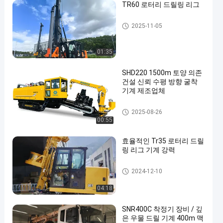
TR60 로터리 드릴링 리그
로터리 드릴링 유전
2025-11-05
01:35
SHD220 1500m 토양 의존
건설 신뢰 수평 방향 굴착
기계 제조업체
수평 방향 드릴링 장비를
2025-08-26
00:55
효율적인 Tr35 로터리 드릴
링 리그 기계 강력
로터리 드릴링 유전
2024-12-10
04:18
SNR400C 착정기 장비 / 깊
은 우물 드릴 기계 400m 맥