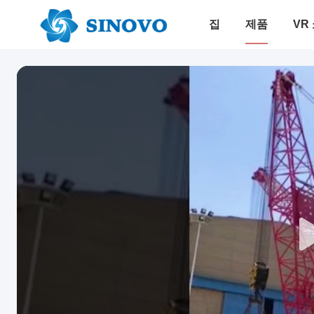
집
제품
VR