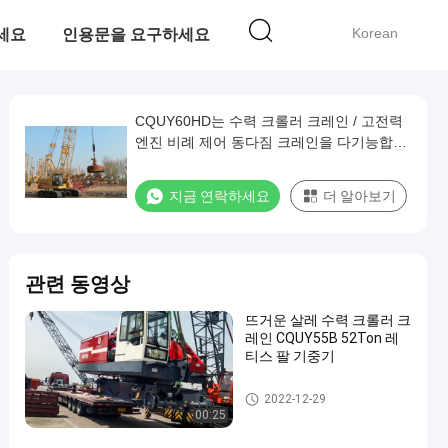
Korean
세요
인용문을 요구하세요
CQUY60HD는 수력 크롤러 크레인 / 고전력
엔진 비례 제어 동다짐 크레인을 다기능합니
다
지금 연락하세요
더 알아보기
관련 동영상
뜨거운 살레 수력 크롤러 크
레인 CQUY55B 52Ton 레
티스 팔 기중기
유압 크롤러 기중기
2022-12-29
00:25