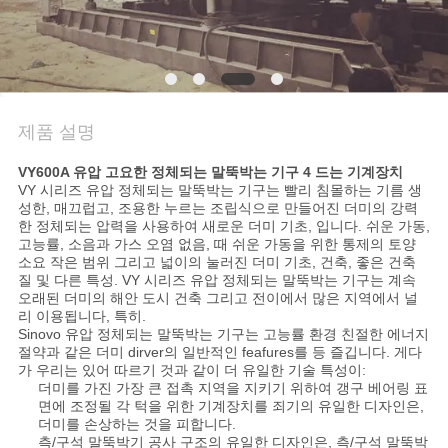
관
리
제품 설명
연
VY600A 유압 고요한 정체되는 말뚝박는 기구 4 드는 기계장치
락
VY 시리즈 유압 정체되는 말뚝박는 기구는 빨리 침몰하는 기름 생
성한, 매끄럽고, 조용한 누르는 조립식으로 만들어진 더미의 강력
주
한 정체되는 압력을 사용하여 새로운 더미 기초, 입니다. 쉬운 가동,
고능률, 소음과 가스 오염 없음, 때 쉬운 가동을 위한 통제의 토양
세
소요 작은 범위 그리고 넓이의 눌러진 더미 기초, 건축, 좋은 건축
질 및 다른 특성. VY 시리즈 유압 정체되는 말뚝박는 기구는 계속
요
오래된 더미의 해안 도시 건축 그리고 전이에서 많은 지역에서 널
리 이용됩니다, 특히.
Sinovo 유압 정체되는 말뚝박는 기구는 고능률 환경 친절한 에너지
절약과 같은 더미 dirver의 일반적인 feafures를 등 즐깁니다. 게다
지
가 우리는 있어 따르기 것과 같이 더 유일한 기술 특성이:
더미를 가진 가장 큰 접촉 지역을 지키기 위하여 갱구 베어링 표
면에 조정될 각 턱을 위한 기계장치를 죄기의 유일한 디자인은,
금
더미를 손상하는 것을 피합니다.
측/구석 말뚝박기 공사 구조의 유일한 디자인은, 측/구석 말뚝박