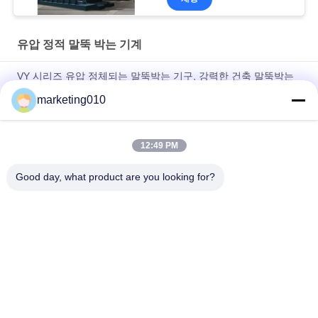
유압 정적 말뚝 박는 기계
VY 시리즈 유압 정체되는 말뚝박는 기구, 강력한 건축 말뚝박는
기구
marketing010
VY420A 유압 정체되는 말뚝박는 기구, 파란 SINOVO 더미 드릴
링 장비
12:49 PM
환경 높은 교류 힘 VY500A 더미 드릴링 기계 - 친절한
Good day, what product are you looking for?
모든
유압 더미 차단기
로터리 드릴링 유전
코어 드릴링 조작
CFA 장비