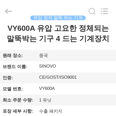
©
2010
-
2026
Beijing
유압 정적 말뚝 박는 기계
Sinovo
International
&
VY600A 유압 고요한 정체되는
집
Sinovo
Heavy
Industry
말뚝박는 기구 4 드는 기계장치
Co.Ltd..
All
Rights
제
Reserved.
품
원래 장소:
중국
SINOVO
브랜드 이름:
VR
CE/GOST/ISO9001
인증:
쇼
VY600A
모델 번호:
우
최소 주문 수량:
1 유닛
리
포장 세부 사항:
수출 패키지