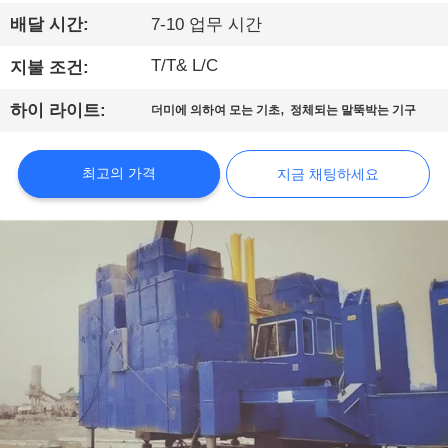
에
배달 시간:
7-10 업무 시간
대
T/T& L/C
지불 조건:
하
,
하이 라이트:
더미에 의하여 모는 기초
정체되는 말뚝박는 기구
여
최고의 가격
지금 채팅하세요
공
장
여
행
품
질