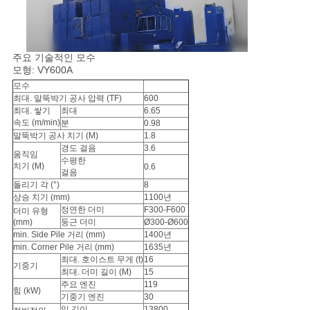
맵
개
주요 기술적인 모수
모형: VY600A
인
모수
최대. 말뚝박기 공사 압력 (TF)
600
정
최대. 쌓기
최대
6.65
속도 (m/min)
분
0.98
보
말뚝박기 공사 치기 (M)
1.8
경도 걸음
3.6
움직임
보
수평한
치기 (M)
0.6
걸음
호
돌리기 각 (°)
8
상승 치기 (mm)
1100년
정연한 더미
F300-F600
더미 유형
정
(mm)
둥근 더미
Ø300-Ø600
min. Side Pile 거리 (mm)
1400년
책
min. Corner Pile 거리 (mm)
1635년
최대. 호이스트 무게 (t)
16
기중기
최대. 더미 길이 (M)
15
주요 엔진
119
힘 (kW)
기중기 엔진
30
일 길이
13800