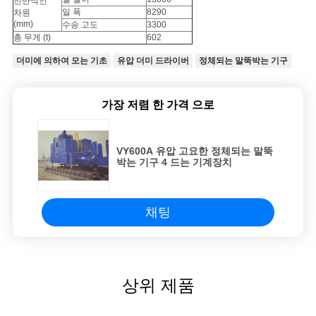
전반적인
일 폭
8290
차원
(mm)
수송 고도
3300
총 무게 (t)
602
더미에 의하여 모는 기초
유압 더미 드라이버
정체되는 말뚝박는 기구
가장 저렴 한 가격 으로
VY600A 유압 고요한 정체되는 말뚝
박는 기구 4 드는 기계장치
채팅
상위 제품