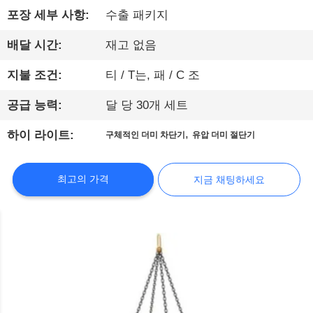
에
포장 세부 사항:
수출 패키지
대
배달 시간:
재고 없음
하
지불 조건:
티 / T는, 패 / C 조
여
공급 능력:
달 당 30개 세트
,
하이 라이트:
구체적인 더미 차단기
유압 더미 절단기
공
장
최고의 가격
지금 채팅하세요
여
행
품
질