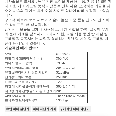
채
쇠사슬을 만드세요 : 높은 안전 보장을 제공하는 5t, 지름 14 밀리미
터의 한 개의 리프팅 능력과 전문적 권취 사슬. 조정하는 좌굴을 갖
팅
추어 사슬의 길이는 쉽게 취업 사이트 상태에 따라 조정될 수 있습
니다
구조적 파르츠-보트 재료와 기술이 높은 기준 품질 관리와 긴 서비
하
스 라이프로, 더 성숙됩니다.
2개 핀은 모듈을 고채서 사용되고, 제한 역할을 하며, 그것이 무게
세
의 전체 기계를 감소시키 그러나 또한, 파일 제동 동안 탑 메탈 링
프레임을 충돌시키는 파일을 회피하기 위한 탑 메탈 링 프레임 대
요
신에 단지 있지 않습니다.
기술적인 매개 변수 :
모델
SPF450B
COMPANY
파일 지름 (밀리미터)의 범위
350-450
최대 드릴 로드 압력
790kN
NEWS
유압 실린더의 최대 행정
205 밀리미터
유압 실린더에서의 최고 가압력
31.5MPa
단기통의 최대 흐름
25L/min
pile/8h의 수를 줄이세요
120
사
파일 매 시각을 줄이기 위한 높이
300 밀리미터
디그링 기계 선박(굴삭기)을 지원하기
20t
이
작업 상태 차원
1855X1855X1500mm
전체 파일 브레이커 무게
1300kgs
트
유압 더미 절단기
더미 차단기 기계
구체적인 더미 차단기