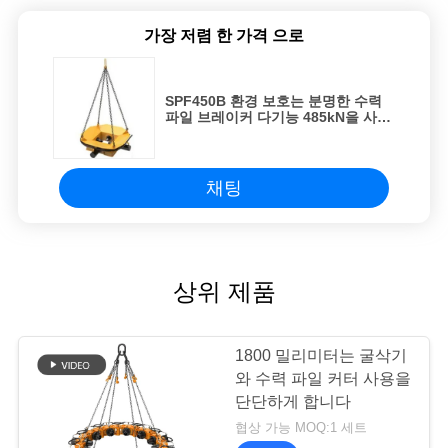
맵
가장 저렴 한 가격 으로
개
SPF450B 환경 보호는 분명한 수력
인
파일 브레이커 다기능 485kN을 사각
처리합니다
정
보
채팅
보
호
상위 제품
정
책
1800 밀리미터는 굴삭기
와 수력 파일 커터 사용을
단단하게 합니다
협상 가능 MOQ:1 세트