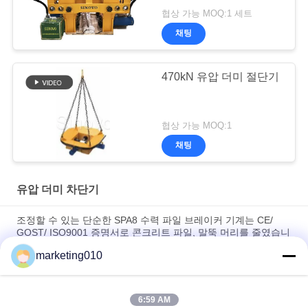
협상 가능 MOQ:1 세트
채팅
470kN 유압 더미 절단기
협상 가능 MOQ:1
채팅
유압 더미 차단기
조정할 수 있는 단순한 SPA8 수력 파일 브레이커 기계는 CE/
GOST/ ISO9001 증명서로 콘크리트 파일, 말뚝 머리를 줄였습니
다
marketing010
광업용 수압 분쇄 기계
6:59 AM
벽체 폭 800 밀리미터 수력 파일 브레이커 수력 벽 브레이커 벽