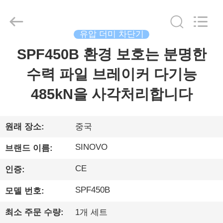
©
2010
-
2026
Beijing
유압 더미 차단기
Sinovo
International
&
SPF450B 환경 보호는 분명한
집
Sinovo
Heavy
Industry
수력 파일 브레이커 다기능
Co.Ltd..
All
Rights
제
485kN을 사각처리합니다
Reserved.
품
원래 장소:
중국
VR
SINOVO
브랜드 이름:
쇼
CE
인증:
SPF450B
모델 번호:
우
리
최소 주문 수량:
1개 세트