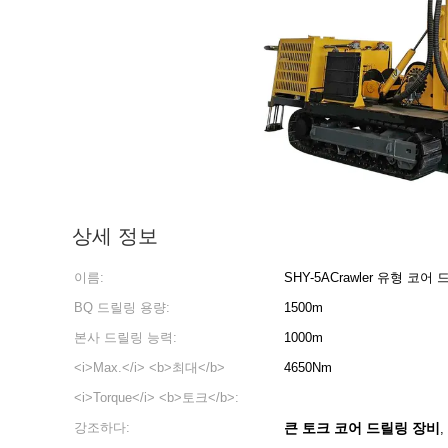
상세 정보
이름:
SHY-5ACrawler 유형 코어 
BQ 드릴링 용량:
1500m
본사 드릴링 능력:
1000m
<i>Max.</i> <b>최대</b>
4650Nm
<i>Torque</i> <b>토크</b>:
강조하다:
큰 토크 코어 드릴링 장비
,