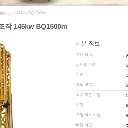
드릴링 조작 145kw BQ1500m
조작 145kw BQ1500m
기본 정보
원래 장소:
브랜드 이름:
인증:
C
모델 번호:
최소 주문 수량:
가격:
포장 세부 사항:
배달 시간: