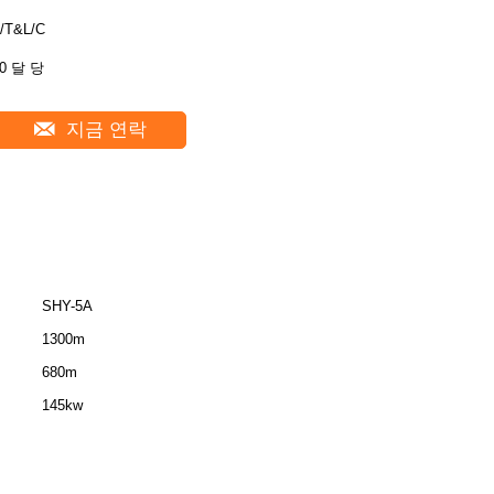
/T&L/C
0 달 당
지금 연락
SHY-5A
1300m
680m
145kw