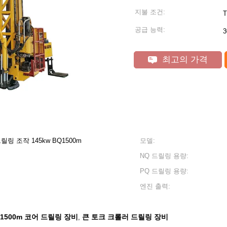
지불 조건:
T
공급 능력:
3
최고의 가격
드릴링 조작 145kw BQ1500m
모델:
NQ 드릴링 용량:
PQ 드릴링 용량:
엔진 출력:
1500m 코어 드릴링 장비
큰 토크 크롤러 드릴링 장비
,