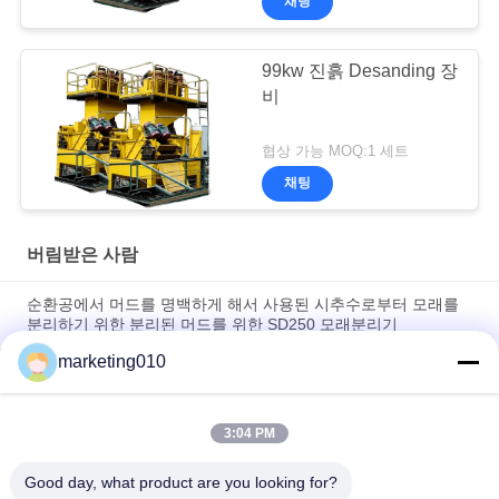
채팅
99kw 진흙 Desanding 장
비
협상 가능 MOQ:1 세트
채팅
버림받은 사람
순환공에서 머드를 명백하게 해서 사용된 시추수로부터 모래를
분리하기 위한 분리된 머드를 위한 SD250 모래분리기
marketing010
천공 말뚝 구조를 위한 스크린과 SD250 분리 사이클론 모래분리
기
3:04 PM
문명화된 건설과 HDD 건설을 위한 높은 처리 용량 모래분리기
계약
Good day, what product are you looking for?