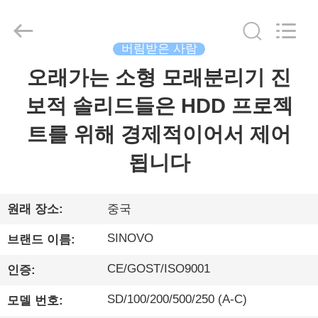
©
2010
-
2026
Beijing
버림받은 사람
Sinovo
International
&
오래가는 소형 모래분리기 진
집
Sinovo
Heavy
Industry
보적 솔리드들은 HDD 프로젝
Co.Ltd..
All
Rights
제
트를 위해 경제적이어서 제어
Reserved.
품
됩니다
VR
원래 장소:
중국
쇼
SINOVO
브랜드 이름:
CE/GOST/ISO9001
인증:
우
SD/100/200/500/250 (A-C)
모델 번호:
리