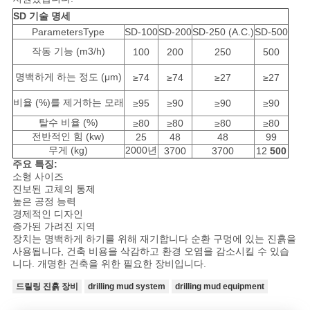
채
SD 기술 명세
팅
ParametersType
SD-100
SD-200
SD-250 (A.C.)
SD-500
작동 기능 (m3/h)
100
200
250
500
하
명백하게 하는 정도 (μm)
≥74
≥74
≥27
≥27
세
비율 (%)를 제거하는 모래
≥95
≥90
≥90
≥90
요
탈수 비율 (%)
≥80
≥80
≥80
≥80
전반적인 힘 (kw)
25
48
48
99
무게 (kg)
2000년
3700
3700
12
500
COMPANY
주요 특징:
소형 사이즈
NEWS
진보된 고체의 통제
높은 공정 능력
경제적인 디자인
사
증가된 가려진 지역
장치는 명백하게 하기를 위해 재기합니다 순환 구멍에 있는 진흙을
사용됩니다, 건축 비용을 삭감하고 환경 오염을 감소시킬 수 있습
이
니다. 개명한 건축을 위한 필요한 장비입니다.
트
드릴링 진흙 장비
drilling mud system
drilling mud equipment