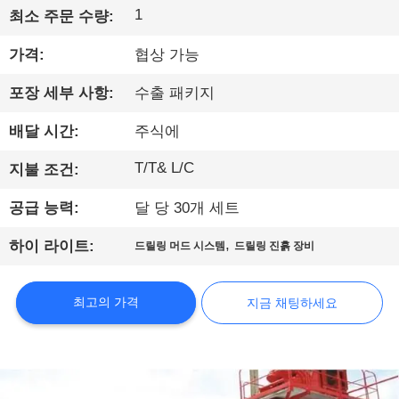
에
1
최소 주문 수량:
대
가격:
협상 가능
하
포장 세부 사항:
수출 패키지
여
배달 시간:
주식에
T/T& L/C
지불 조건:
공
공급 능력:
달 당 30개 세트
장
,
하이 라이트:
드릴링 머드 시스템
드릴링 진흙 장비
여
행
최고의 가격
지금 채팅하세요
품
질