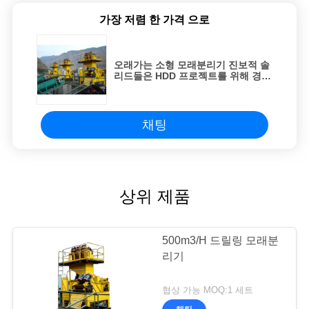
맵
가장 저렴 한 가격 으로
개
오래가는 소형 모래분리기 진보적 솔
인
리드들은 HDD 프로젝트를 위해 경제
적이어서 제어됩니다
정
채팅
보
보
호
상위 제품
정
책
500m3/H 드릴링 모래분
리기
협상 가능 MOQ:1 세트