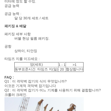
맵
미터에 정도 할 수있.
공급 능력
공급 능력 :
개
달 당 30개 세트 / 세트
패키징 & 배달
인
패키징 세부 사항
정
버블 현상 필름 패키징.
보
공항
상하이, 티안징
보
타임즈 지를 이끄세요 :
양(세트)
1 - 1
>1
호
동부표준시간. 타임즈 지(일)
협상됩니다
20
정
FAQ :
Q1 : 이 격막벽 잡기의 식이 무엇입니까?
책
이것은 기계적 격막벽 잡기입니다
Q2 : 이 격막벽 잡기가 어느 기계를 사용하기 위해 결합합니까?
크롤러 크레인.