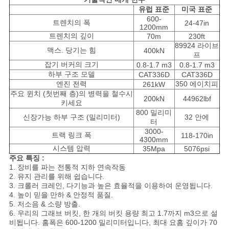
채
유럽 표준
미국 표준
600-
팅
트렌치의 폭
24-47in
1200mm
트렌치의 깊이
70m
230ft
하
89924 라이브
맥스. 당기는 힘
400kN
프
세
잡기 버커의 크기
0.8-1.7 m3
0.8-1.7 m3
하부 구조 모델
CAT336D
CAT336D
요
엔진 전력
350 에이치피
261kW
주요 윈치 (첫번째 층)의 병력을 철수시
200kN
44962lbf
키세요
800 밀리미
COMPANY
신장가능 하부 구조 (밀리미터)
32 안에
터
3000-
NEWS
트랙 링크 폭
118-170in
4300mm
시스템 압력
35Mpa
5076psi
주요 특징 :
사
1. 장비를 파는 전통적 지하 연속작동
2. 유지 관리를 위해 쉽습니다.
3. 크롤러 크레인, 다기능과 높은 효율적을 이용하여 운영됩니다.
이
4. 높이 믿을 만하 & 안정적 품질.
5. 저소음 & 소량 방출.
트
6. 우리의 그래브 버킷, 한 개의 버킷 용량 최고 1.7까지 m3으로 설
비됩니다. 홈폭은 600-1200 밀리미터입니다, 최대 요홈 깊이가 70