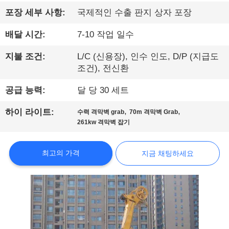
에
포장 세부 사항:
국제적인 수출 판지 상자 포장
대
배달 시간:
7-10 작업 일수
하
지불 조건:
L/C (신용장), 인수 인도, D/P (지급도
조건), 전신환
여
공급 능력:
달 당 30 세트
공
,
,
하이 라이트:
수력 격막벽 grab
70m 격막벽 Grab
261kw 격막벽 잡기
장
여
최고의 가격
지금 채팅하세요
행
품
질