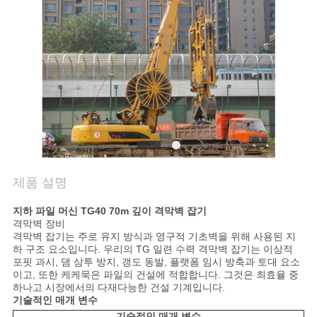
관
리
연
락
주
제품 설명
세
요
지하 파일 머신 TG40 70m 깊이 격막벽 잡기
격막벽 장비
격막벽 잡기는 주로 유지 방식과 영구적 기초벽을 위해 사용된 지
하 구조 요소입니다. 우리의 TG 일련 수력 격막벽 잡기는 이상적
지
포핏 과시, 댐 삼투 방지, 갱도 동발, 플랫폼 임시 방축과 토대 요소
이고, 또한 케케묵은 파일의 건설에 적합합니다. 그것은 최효율 중
하나고 시장에서의 다재다능한 건설 기계입니다.
금
기술적인 매개 변수
기술적인 매개 변수