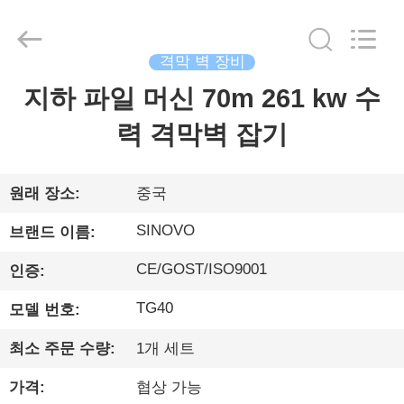
©
2010
-
2026
Beijing
격막 벽 장비
Sinovo
International
&
지하 파일 머신 70m 261 kw 수
집
Sinovo
Heavy
Industry
력 격막벽 잡기
Co.Ltd..
All
Rights
제
Reserved.
품
원래 장소:
중국
SINOVO
브랜드 이름:
VR
CE/GOST/ISO9001
인증:
쇼
TG40
모델 번호:
우
최소 주문 수량:
1개 세트
리
가격:
협상 가능